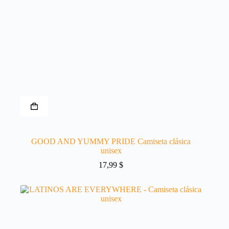
Este
producto
tiene
múltiples
variantes.
GOOD AND YUMMY PRIDE Camiseta clásica
Las
unisex
opciones
se
17,99
$
pueden
elegir
en
la
página
de
producto