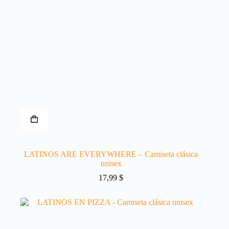
Este
producto
tiene
múltiples
variantes.
LATINOS ARE EVERYWHERE – Camiseta clásica
Las
unisex
opciones
se
17,99
$
pueden
elegir
en
la
página