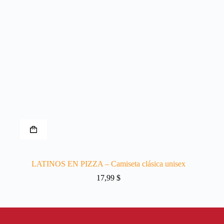
de
producto
Este
producto
tiene
múltiples
variantes.
LATINOS EN PIZZA – Camiseta clásica unisex
Las
opciones
17,99
$
se
pueden
elegir
en
la