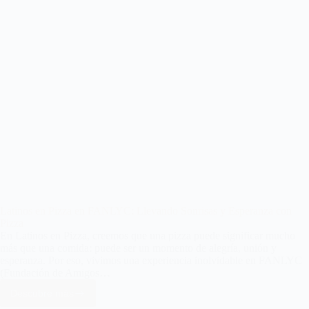
Latinos en Pizza en FANLYC: Llevando Sonrisas y Esperanza con
Pizza
En Latinos en Pizza, creemos que una pizza puede significar mucho
más que una comida: puede ser un momento de alegría, unión y
esperanza. Por eso, vivimos una experiencia inolvidable en FANLYC
(Fundación de Amigos…
Descubre más
Latinos
en