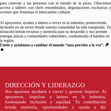
para conectar a las personas con el mundo de la pizza. Ofrecemos
acceso a talleres con chefs renombrados, degustaciones exclusivas y
eventos que fomentan el intercambio cultural.
Al apoyarnos, ayudas a latinos a crecer en la industria, promoviendo
inclusión en un sector donde nuestra comunidad ha sido marginada. Tu
donación brinda recursos y mentoría para su desarrollo y nos permite
entregar pizzas a comunidades vulnerables, combatiendo el hambre en
la región.
Únete y ayúdanos a cambiar el mundo “una porción a la vez”. 🍕
🔥
DIRECCIÓN Y LIDERAZGO
Nos apasiona ayudarte a crecer y generar impacto. Al
apoyarnos, impulsas a latinos en la industria,
fomentando inclusión y equidad. Tu contribución
brinda mentoría, oportunidades y ayuda a dar