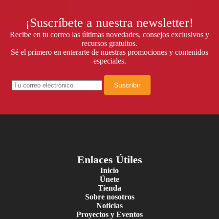
Descubre más
Cenar
¡Suscríbete a nuestra newsletter!
con
Propósito:
Recibe en tu correo las últimas novedades, consejos exclusivos y
Una
recursos gratuitos.
Noche
Sé el primero en enterarte de nuestras promociones y contenidos
Especial
especiales.
con
Latinos
en
Pizza
Suscribir
en
Quito
Enlaces Útiles
Inicio
Únete
Tienda
Sobre nosotros
Noticias
Proyectos y Eventos