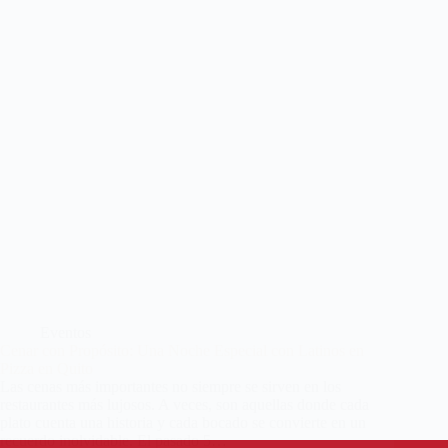
Eventos
Cenar con Propósito: Una Noche Especial con Latinos en
Pizza en Quito
Las cenas más importantes no siempre se sirven en los
restaurantes más lujosos. A veces, son aquellas donde cada
plato cuenta una historia y cada bocado se convierte en un
recuerdo inolvidable. El pasado 5…