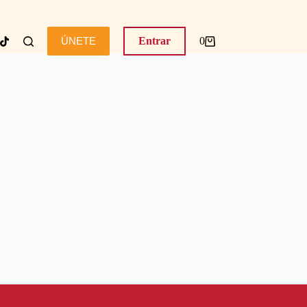
ÚNETE
Entrar
0
Carro
de
compra