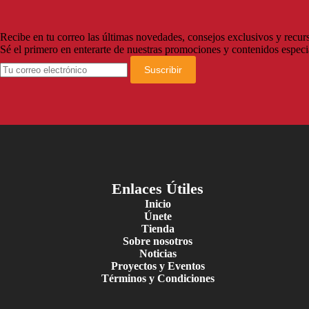
Recibe en tu correo las últimas novedades, consejos exclusivos y recurs
Sé el primero en enterarte de nuestras promociones y contenidos especi
Suscribir
Enlaces Útiles
Inicio
Únete
Tienda
Sobre nosotros
Noticias
Proyectos y Eventos
Términos y Condiciones