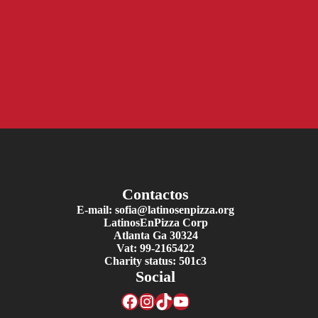
Contactos
E-mail: sofia@latinosenpizza.org
LatinosEnPizza Corp
Atlanta Ga 30324
Vat: 99-2165422
Charity status: 501c3
Social
Facebook
Instagram
TikTok
YouTube