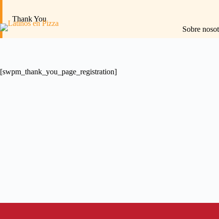
Saltar
al
Thank You
contenido
Sobre nosot
[swpm_thank_you_page_registration]