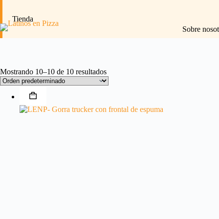
Saltar
al
Tienda
contenido
Sobre nosot
Mostrando 10–10 de 10 resultados
Este
producto
tiene
múltiples
variantes.
Las
opciones
se
pueden
elegir
en
la
página
de
producto