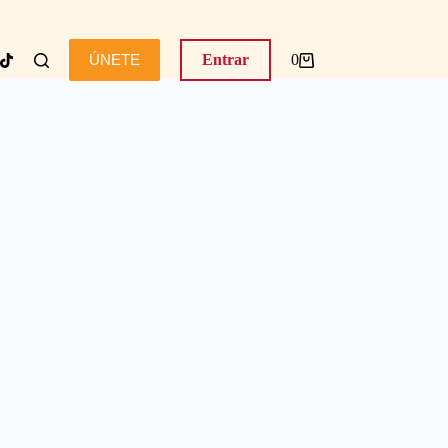
ÚNETE
Entrar
0
Carro
de
compra