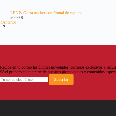
LENP- Gorra trucker con frontal de espuma
20,99
$
Anterior
1
2
Recibe en tu correo las últimas novedades, consejos exclusivos y recurs
Sé el primero en enterarte de nuestras promociones y contenidos especi
Suscribir