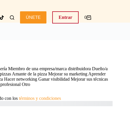
ÚNETE
Entrar
0
Carro
de
compra
ería
Miembro de una empresa/marca distribuidora
Dueño/a
pizzas
Amante de la pizza
Mejorar su marketing
Aprender
za
Hacer networking
Ganar visibilidad
Mejorar sus técnicas
 profesional
Otro
do con los
términos y condiciones
Suscríbete