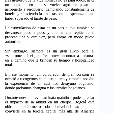
Les aseguro que la vida nómada no es para todos; llega
un momento en que se vuelve agotador pasar de
aeropuerto a aeropuerto, cambiando constantemente de
hoteles y rehaciendo las maletas con la esperanza de no
haber superado el límite de peso.
La estimulación de estar en un país nuevo también se
desvanece poco a poco y uno termina repitiendo el
proceso una y otra vez, pero entras en modo piloto
automático.
Sin embargo, siempre es un gran alivio para el
«síndrome del viajero frecuente» encontrar a personas
en el camino que te brinden su tiempo y hospitalidad
total.
En ese momento, un colborador de gran corazón se
ofreció a recogernos en el aeropuerto y también nos dio
la experiencia de un auténtico desayuno bogotano,
donde probamos changua y los tamales bogotanos.
Durante nuestra breve caminata matutina, pude apreciar
el impacto de la altitud en mi cuerpo. Bogotá está
ubicada a 2,640 metros sobre el nivel del mar, lo que la
convierte en la tercera capital más alta de América