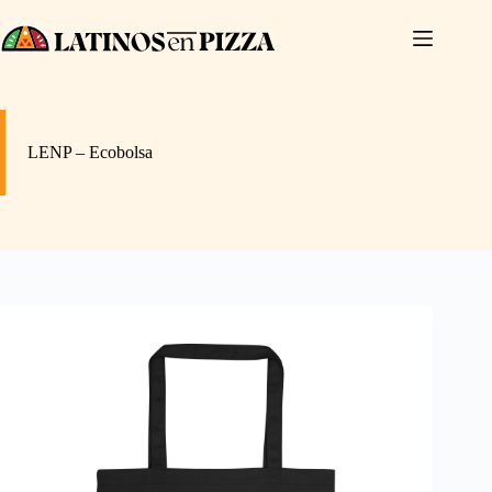
Saltar
al
contenido
LENP – Ecobolsa